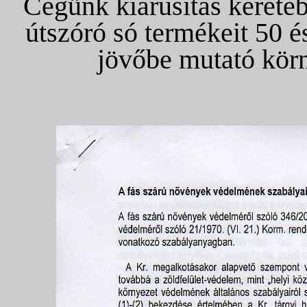
Cégünk kiárusítás kereté
útszóró só termékeit 50 é
jövőbe mutató körn