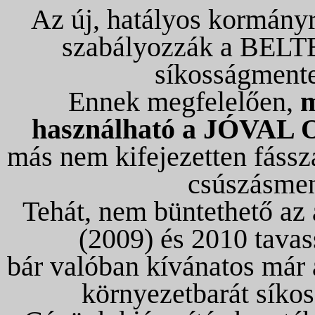
Az új, hatályos kormányr
szabályozzák a BEL
síkosságmente
Ennek megfelelően,
m
használható a JÓV
más nem kifejezetten fáss
csúszásmen
Tehát, nem büntethető az 
(2009) és 2010 tavas
bár valóban kívánatos már 
környezetbarát síko