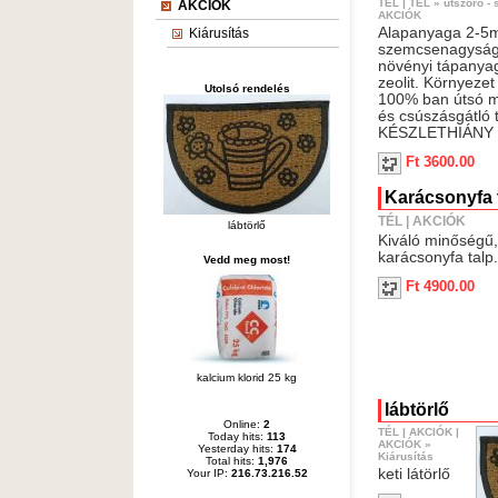
TÉL
|
TÉL
»
útszóró -
AKCIÓK
AKCIÓK
Alapanyaga 2-5
Kiárusítás
szemcsenagyság
növényi tápanyag
zeolit. Környezet 
Utolsó rendelés
100% ban útsó m
és csúszásgátló 
KÉSZLETHIÁNY !!
Ft 3600.00
Karácsonyfa 
TÉL
|
AKCIÓK
lábtörlő
Kiváló minőségű, 
karácsonyfa talp.
Vedd meg most!
Ft 4900.00
kalcium klorid 25 kg
lábtörlő
Online:
2
TÉL
|
AKCIÓK
|
Today hits:
113
AKCIÓK
»
Yesterday hits:
174
Kiárusítás
Total hits:
1,976
keti látörlő
Your IP:
216.73.216.52