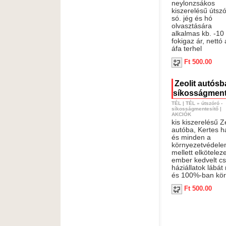
neylonzsákos
kiszerelésű útsz
só. jég és hó
olvasztására
alkalmas kb. -10
fokigaz ár, nettó
áfa terhel
Ft 500.00
Zeolit autósba
síkosságment
TÉL
|
TÉL
»
útszóró -
síkosságmentesítő
|
AKCIÓK
kis kiszerelésű Ze
autóba, Kertes h
és minden a
környezetvédel
mellett elköteleze
ember kedvelt c
háziállatok lábá
és 100%-ban kör
Ft 500.00