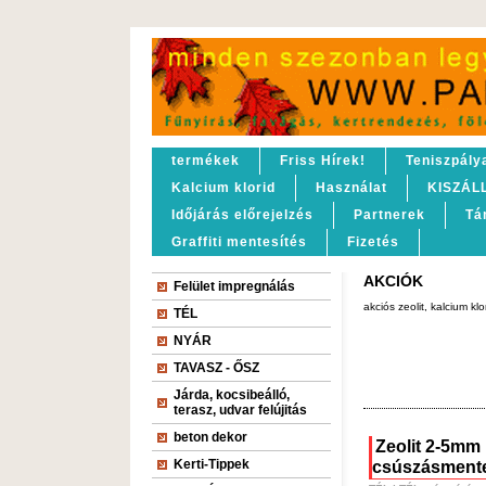
termékek
Friss Hírek!
Teniszpály
Kalcium klorid
Használat
KISZÁL
Időjárás előrejelzés
Partnerek
Tá
Graffiti mentesítés
Fizetés
AKCIÓK
Felület impregnálás
akciós zeolit, kalcium klor
TÉL
NYÁR
TAVASZ - ŐSZ
Járda, kocsibeálló,
terasz, udvar felújitás
beton dekor
Zeolit 2-5mm
Kerti-Tippek
csúszásmente