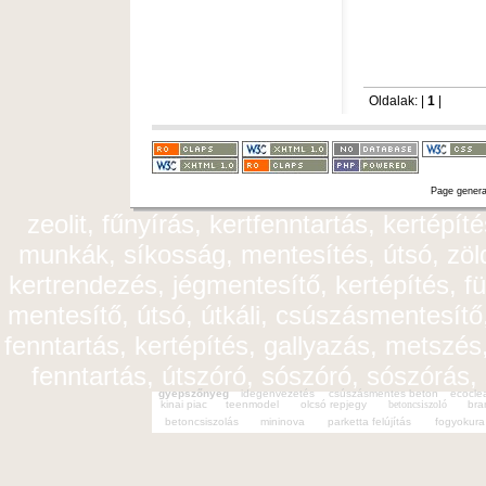
Oldalak: |
1
|
Page genera
zeolit, fűnyírás, kertfenntartás, kertépít
munkák, síkosság, mentesítés, útsó, zöldt
kertrendezés, jégmentesítő, kertépítés, fü
mentesítő, útsó, útkáli, csúszásmentesítő,
fenntartás, kertépítés, gallyazás, metszés,
fenntartás, útszóró, sószóró, sószórás,
gyepszőnyeg
idegenvezetés
csúszásmentes beton
ecocle
kinai piac
teenmodel
olcsó repjegy
betoncsiszoló
bra
betoncsiszolás
mininova
parketta felújítás
fogyokura