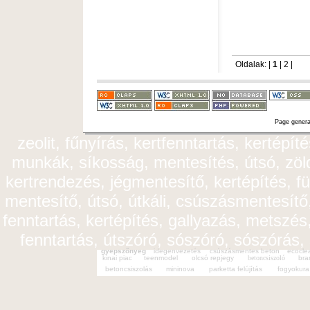
Oldalak: |
1
|
2
|
Page genera
zeolit, fűnyírás, kertfenntartás, kertépít
munkák, síkosság, mentesítés, útsó, zöldt
kertrendezés, jégmentesítő, kertépítés, fü
mentesítő, útsó, útkáli, csúszásmentesítő,
fenntartás, kertépítés, gallyazás, metszés,
fenntartás, útszóró, sószóró, sószórás,
gyepszőnyeg
idegenvezetés
csúszásmentes beton
ecocle
kinai piac
teenmodel
olcsó repjegy
betoncsiszoló
bra
betoncsiszolás
mininova
parketta felújítás
fogyokura