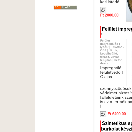
keti látörlő
Ft 2000.00
Felület impreg
!
Felület
impregnálás
|
NYÁR
|
TAVASZ -
ŐSZ
|
Járda,
kocsibeálló,
terasz, udvar
felújitás
|
beton
dekor
Impregnáló
felületvédő !
Olajos
szennyeződések e
védelmet biztosít
falfelületeink sz
is ez a termék pa
!
Ft 6400.00
Szintetikus s
burkolat kész