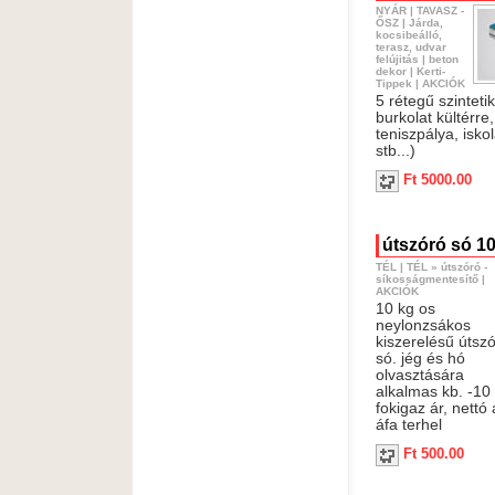
NYÁR
|
TAVASZ -
ŐSZ
|
Járda,
kocsibeálló,
terasz, udvar
felújitás
|
beton
dekor
|
Kerti-
Tippek
|
AKCIÓK
5 rétegű szinteti
burkolat kültérre,
teniszpálya, iskol
stb...)
Ft 5000.00
útszóró só 10
TÉL
|
TÉL
»
útszóró -
síkosságmentesítő
|
AKCIÓK
10 kg os
neylonzsákos
kiszerelésű útsz
só. jég és hó
olvasztására
alkalmas kb. -10
fokigaz ár, nettó
áfa terhel
Ft 500.00