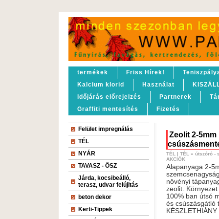
termékek
Friss Hírek!
Teniszpály
Kalcium klorid
Használat
KISZÁL
Időjárás előrejelzés
Partnerek
Tá
Graffiti mentesítés
Fizetés
Felület impregnálás
Zeolit 2-5mm
TÉL
csúszásmente
NYÁR
TÉL
|
TÉL
»
útszóró -
AKCIÓK
TAVASZ - ŐSZ
Alapanyaga 2-5
szemcsenagyság
Járda, kocsibeálló,
növényi tápanyag
terasz, udvar felújitás
zeolit. Környezet 
100% ban útsó m
beton dekor
és csúszásgátló 
Kerti-Tippek
KÉSZLETHIÁNY !!