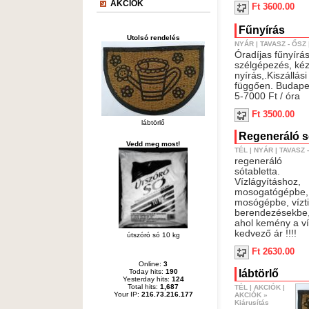
AKCIÓK
Ft 3600.00
Fűnyírás
Utolsó rendelés
NYÁR
|
TAVASZ - ŐSZ
Óradíjas fűnyírás
szélgépezés, kéz
nyírás,.Kiszállási 
függően. Budape
5-7000 Ft / óra
Ft 3500.00
lábtörlő
Regeneráló só
Vedd meg most!
TÉL
|
NYÁR
|
TAVASZ 
regeneráló
sótabletta.
Vízlágyításhoz,
mosogatógépbe,
mosógépbe, vízti
berendezésekbe,
ahol kemény a ví
kedvező ár !!!!
útszóró só 10 kg
Ft 2630.00
Online:
3
lábtörlő
Today hits:
190
Yesterday hits:
124
Total hits:
1,687
TÉL
|
AKCIÓK
|
Your IP:
216.73.216.177
AKCIÓK
»
Kiárusítás